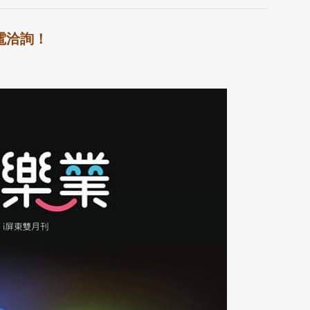
電洽詢！
典雅雙人房