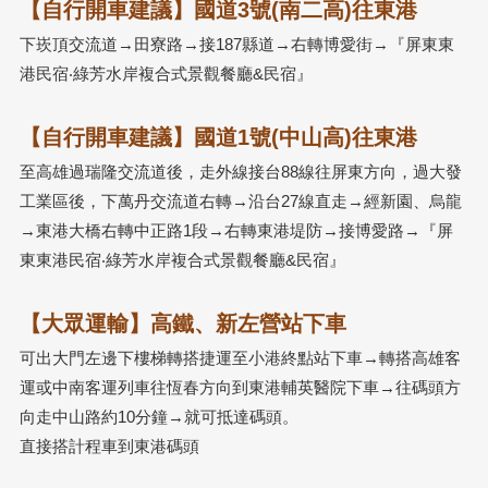
【自行開車建議】國道3號(南二高)往東港
下崁頂交流道→田寮路→接187縣道→右轉博愛街→『屏東東
港民宿‧綠芳水岸複合式景觀餐廳&民宿』
【自行開車建議】國道1號(中山高)往東港
至高雄過瑞隆交流道後，走外線接台88線往屏東方向，過大發
工業區後，下萬丹交流道右轉→沿台27線直走→經新園、烏龍
→東港大橋右轉中正路1段→右轉東港堤防→接博愛路→『屏
東東港民宿‧綠芳水岸複合式景觀餐廳&民宿』
【大眾運輸】高鐵、新左營站下車
可出大門左邊下樓梯轉搭捷運至小港終點站下車→轉搭高雄客
運或中南客運列車往恆春方向到東港輔英醫院下車→往碼頭方
向走中山路約10分鐘→就可抵達碼頭。
直接搭計程車到東港碼頭